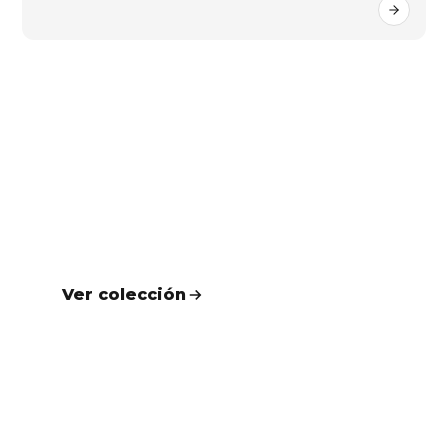
NUEVOS
Colección UA
Diseños cómodos y versátiles para
acompañarte durante todo el año.
Ver colección