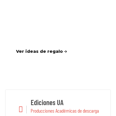
REGALA UA
El regalo perfecto
Encuentra productos para
cumpleaños, titulaciones y ocasiones
especiales.
Ver ideas de regalo
Ediciones UA
Producciones Académicas de descarga