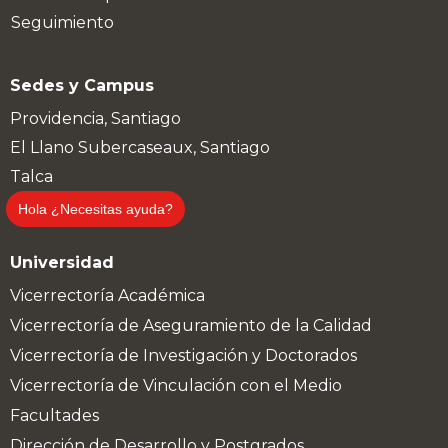
Seguimiento
Sedes y Campus
Providencia, Santiago
El Llano Subercaseaux, Santiago
Talca
Temuco
Hola ¿Necesitas ayuda?
Universidad
Vicerrectoría Académica
Vicerrectoría de Aseguramiento de la Calidad
Vicerrectoría de Investigación y Doctorados
Vicerrectoría de Vinculación con el Medio
Facultades
Dirección de Desarrollo y Postgrados